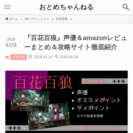
おとめちゃんねる
ホーム
D3パブリッシャー
百花百狼
『百花百狼』声優＆amazonレビュ
2018
4/29
ーまとめ＆攻略サイト徹底紹介
2018.04.14
2018.04.29
百花百狼