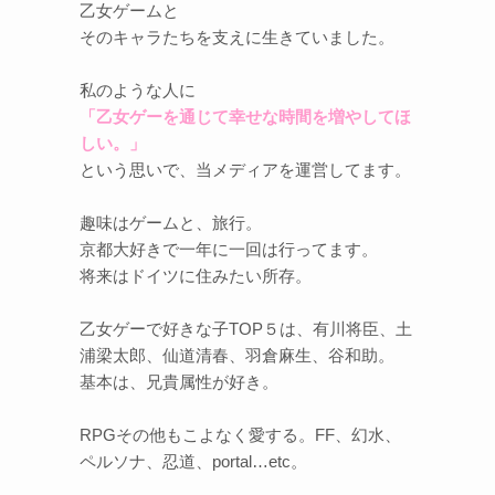
乙女ゲームと
そのキャラたちを支えに生きていました。
私のような人に
「乙女ゲーを通じて幸せな時間を増やしてほ
しい。」
という思いで、当メディアを運営してます。
趣味はゲームと、旅行。
京都大好きで一年に一回は行ってます。
将来はドイツに住みたい所存。
乙女ゲーで好きな子TOP５は、有川将臣、土
浦梁太郎、仙道清春、羽倉麻生、谷和助。
基本は、兄貴属性が好き。
RPGその他もこよなく愛する。FF、幻水、
ペルソナ、忍道、portal…etc。